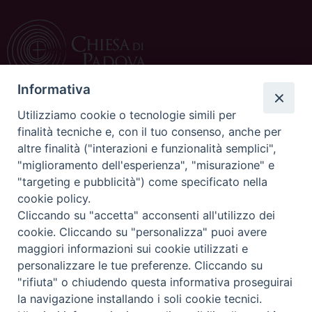
Informativa
Utilizziamo cookie o tecnologie simili per
CONTATTI
finalità tecniche e, con il tuo consenso, anche per
altre finalità ("interazioni e funzionalità semplici",
c/o Curia Vescovile
"miglioramento dell'esperienza", "misurazione" e
via Dietro Duomo 15
"targeting e pubblicità") come specificato nella
35139 Padova
cookie policy.
Tel. 049 8226111
Cliccando su "accetta" acconsenti all'utilizzo dei
Fax 049 8226150
cookie. Cliccando su "personalizza" puoi avere
E-mail: ufficiocatechistico@diocesipadova.it
maggiori informazioni sui cookie utilizzati e
personalizzare le tue preferenze. Cliccando su
"rifiuta" o chiudendo questa informativa proseguirai
Copyright©
ChiesadiPadova2022
Privacy Policy
la navigazione installando i soli cookie tecnici.