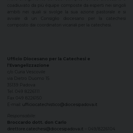
coadiuvato da più équipe composte da esperti nei singoli
ambiti nei quali si svolge la sua azione pastorale e si
avvale di un Consiglio diocesano per la catechesi
composto dai coordinatori vicariali per la catechesi.
Ufficio Diocesano per la Catechesi e
l’Evangelizzazione
c/o Curia Vescovile
via Dietro Duomo 15
35139 Padova
Tel. 049 8226111
Fax 049 8226150
E-mail:
ufficiocatechistico@diocesipadova.it
Responsabile
:
Broccardo dott. don Carlo
direttore.catechesi@diocesipadova.it
– 049/8226104