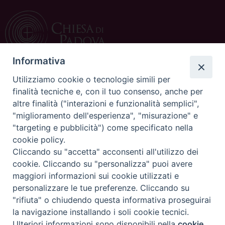
Informativa
Utilizziamo cookie o tecnologie simili per
CONTATTI
finalità tecniche e, con il tuo consenso, anche per
altre finalità ("interazioni e funzionalità semplici",
c/o Curia Vescovile
"miglioramento dell'esperienza", "misurazione" e
via Dietro Duomo 15
"targeting e pubblicità") come specificato nella
35139 Padova
cookie policy.
Tel. 049 8226111
Cliccando su "accetta" acconsenti all'utilizzo dei
Fax 049 8226150
cookie. Cliccando su "personalizza" puoi avere
E-mail: ufficiocatechistico@diocesipadova.it
maggiori informazioni sui cookie utilizzati e
personalizzare le tue preferenze. Cliccando su
"rifiuta" o chiudendo questa informativa proseguirai
Copyright©
ChiesadiPadova2022
Privacy Policy
la navigazione installando i soli cookie tecnici.
Ulteriori informazioni sono disponibili nella
cookie