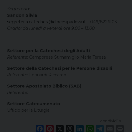
Segreteria:
Sandon Silvia
segreteria.catechesi@diocesipadova.it
– 049/8226103
Orario: da lunedì a venerdì ore 9.00 – 13.00
Settore per la Catechesi degli Adulti
Referente
: Camporese Stimamiglio Maria Teresa
Settore della Catechesi per le Persone disabili
Referente
: Leonardi Riccardo
Settore Apostolato Biblico (SAB)
Referente
:
Settore Catecumenato
Ufficio per la Liturgia
condividi su
F
P
X
T
L
W
T
E
P