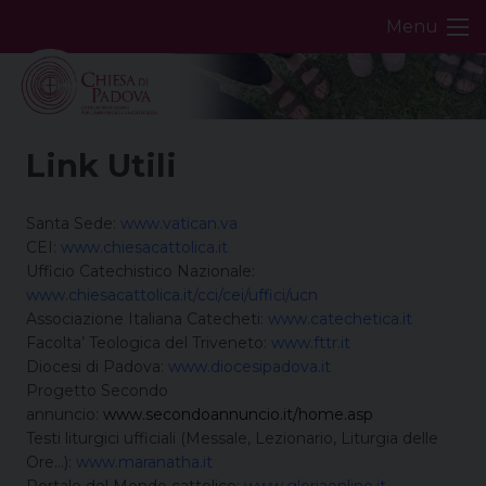
Skip
Menu
to
content
Link Utili
Santa Sede:
www.vatican.va
CEI:
www.chiesacattolica.it
Ufficio Catechistico Nazionale:
www.chiesacattolica.it/cci/cei/uffici/ucn
Associazione Italiana Catecheti:
www.catechetica.it
Facolta’ Teologica del Triveneto:
www.fttr.it
Diocesi di Padova:
www.diocesipadova.it
Progetto Secondo
annuncio:
www.secondoannuncio.it/home.asp
Testi liturgici ufficiali (Messale, Lezionario, Liturgia delle
Ore…):
www.maranatha.it
Portale del Mondo cattolico:
www.gloriaonline.it