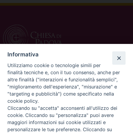
Informativa
Utilizziamo cookie o tecnologie simili per
CONTATTI
finalità tecniche e, con il tuo consenso, anche per
altre finalità ("interazioni e funzionalità semplici",
c/o Curia Vescovile
"miglioramento dell'esperienza", "misurazione" e
via Dietro Duomo 15
"targeting e pubblicità") come specificato nella
35139 Padova
cookie policy.
Tel. 049 8226111
Cliccando su "accetta" acconsenti all'utilizzo dei
Fax 049 8226150
cookie. Cliccando su "personalizza" puoi avere
E-mail: ufficiocatechistico@diocesipadova.it
maggiori informazioni sui cookie utilizzati e
personalizzare le tue preferenze. Cliccando su