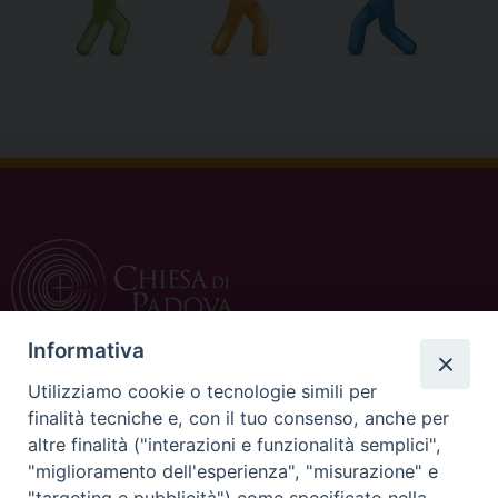
Informativa
Utilizziamo cookie o tecnologie simili per
CONTATTI
finalità tecniche e, con il tuo consenso, anche per
altre finalità ("interazioni e funzionalità semplici",
c/o Curia Vescovile
"miglioramento dell'esperienza", "misurazione" e
via Dietro Duomo 15