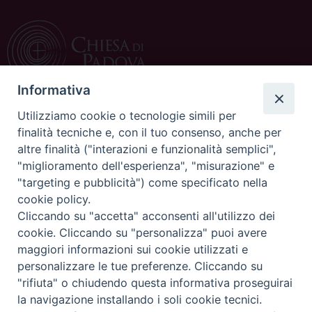
Informativa
Utilizziamo cookie o tecnologie simili per
CONTATTI
finalità tecniche e, con il tuo consenso, anche per
altre finalità ("interazioni e funzionalità semplici",
c/o Curia Vescovile
"miglioramento dell'esperienza", "misurazione" e
via Dietro Duomo 15
"targeting e pubblicità") come specificato nella
35139 Padova
cookie policy.
Tel. 049 8226111
Cliccando su "accetta" acconsenti all'utilizzo dei
Fax 049 8226150
cookie. Cliccando su "personalizza" puoi avere
E-mail: ufficiocatechistico@diocesipadova.it
maggiori informazioni sui cookie utilizzati e
personalizzare le tue preferenze. Cliccando su
"rifiuta" o chiudendo questa informativa proseguirai
Copyright©
ChiesadiPadova2022
Privacy Policy
la navigazione installando i soli cookie tecnici.