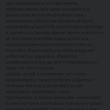
sano rilassamento e una rigenerante
disintossicazione dalle tante occupazioni, si
possono fare anche chiudendosi in casa,
dedicandosi a letture che non siano di lavoro,
incontrando gli amici che non si vedono da tempo
e, soprattutto, facendo silenzio dentro e attorno a
sé. Ma l’estate potrebbe essere anche una
preziosa occasione per prendere in mano un
buon libro di spiritualità, o la bibbia stessa, per
soffermarsi su argomenti, riflessioni e
considerazioni che in genere si rimandano a un
dopo che non arriva mai.
L’estate, quindi, è il tempo per non vivere
dissipatamente, ma per fortificare lo spirito e
verificare che cosa ci rende felici, a cosa
attacchiamo veramente il cuore.
Sant’Agostino di Ippona diceva che «come infatti
l’uomo non poté crearsi da sé, così non è in grado
di darsi da sé la felicità. Da altri, non da sé è stato