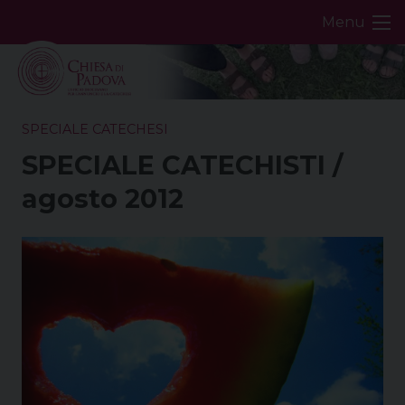
Skip
Menu
to
content
SPECIALE CATECHESI
SPECIALE CATECHISTI /
agosto 2012