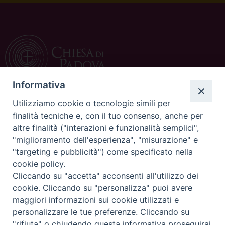
Informativa
Utilizziamo cookie o tecnologie simili per
CONTATTI
finalità tecniche e, con il tuo consenso, anche per
altre finalità ("interazioni e funzionalità semplici",
c/o Curia Vescovile
"miglioramento dell'esperienza", "misurazione" e
via Dietro Duomo 15
"targeting e pubblicità") come specificato nella
35139 Padova
cookie policy.
Tel. 049 8226111
Cliccando su "accetta" acconsenti all'utilizzo dei
Fax 049 8226150
cookie. Cliccando su "personalizza" puoi avere
E-mail: ufficiocatechistico@diocesipadova.it
maggiori informazioni sui cookie utilizzati e
personalizzare le tue preferenze. Cliccando su
"rifiuta" o chiudendo questa informativa proseguirai