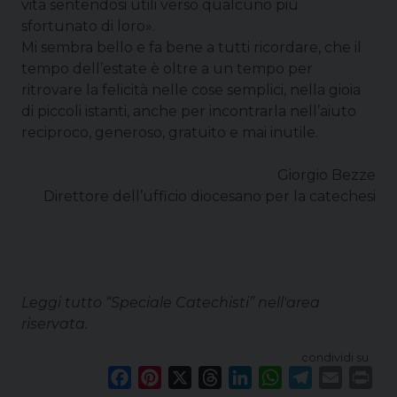
vita sentendosi utili verso qualcuno più
sfortunato di loro».
Mi sembra bello e fa bene a tutti ricordare, che il
tempo dell’estate è oltre a un tempo per
ritrovare la felicità nelle cose semplici, nella gioia
di piccoli istanti, anche per incontrarla nell’aiuto
reciproco, generoso, gratuito e mai inutile.
Giorgio Bezze
Direttore dell’ufficio diocesano per la catechesi
Leggi tutto “Speciale Catechisti” nell'area
riservata.
condividi su
F
P
X
T
L
W
T
E
P