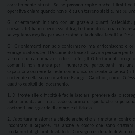
correttamente attuati. Se ne possono capire anche i limiti del
operativa chiara quando non si è su un terreno stabile, ma su u
Gli orientamenti iniziano con un grazie a quanti (catechisti, 
consacrate) hanno permesso il traghettamento da una
catechesi
se vogliamo meglio, per aver custodito la duplice fedeltà a Dio e
Gli Orientamenti non solo confermano, ma arricchiscono e ori
evangelizzatore. Se il Documento Base affidava a persone per la q
vissuto che camminava su due staffe, gli Orientamenti pongono
comunità non in ansia per il numero dei partecipanti, ma una 
capaci di assumere la fede come unico orizzonte di senso (n°1
contenute nella sua esortazione Evangeli Gaudium, come:
Chiesa
quattro capitoli del documento.
1. Di fronte alle difficoltà è facile lasciarsi prendere dallo sco
nelle lamentazioni ma a vedere, prima di quello che le persone
confronti uno sguardo di amore e di fiducia.
2. L’apertura missionaria chiede anche che si rimetta al centro
incontrato il Signore, ma anche a coloro che sono cristiani 
fondamentali gli ambiti vitali del Convegno ecclesiale di Verona c