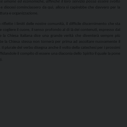
orse umane ed economiche, affinché il
loro servizio
possa essere svolto
 e diocesi cominciassero da qui, allora si capirebbe che davvero per la
uttura e organizzazione.
flette i limiti delle nostre comunità, il difficile discernimento che sta
gliere il cuore, il senso profondo al di là dei contenuti, espresso dal
e la Chiesa italiana dice una grande verità che diventerà sempre più
Se la Chiesa stessa non tornerà per prima ad ascoltare nuovamente il
l plurale del verbo disegna anche il volto della catechesi per i prossimi
fidandole il compito di essere una diaconia dello Spirito il quale la pone
i.