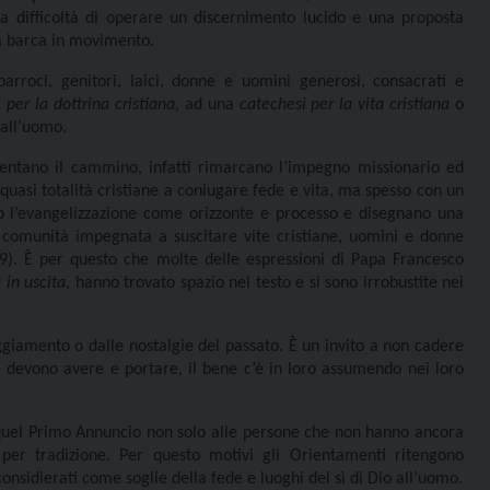
la difficoltà di operare un discernimento lucido e una proposta
na barca in movimento.
parroci, genitori, laici, donne e uomini generosi, consacrati e
 per la dottrina cristiana,
ad una
catechesi per la vita cristiana
o
 all’uomo.
entano il cammino, infatti rimarcano l’impegno missionario ed
uasi totalità cristiane a coniugare fede e vita, ma spesso con un
 l’evangelizzazione come orizzonte e processo e disegnano una
comunità impegnata a suscitare vite cristiane, uomini e donne
9). È per questo che molte delle espressioni di Papa Francesco
 in uscita
, hanno trovato spazio nel testo e si sono irrobustite nei
raggiamento o dalle nostalgie del passato. È un invito a non cadere
 devono avere e portare, il bene c’è in loro assumendo nei loro
 quel Primo Annuncio non solo alle persone che non hanno ancora
per tradizione. Per questo motivi gli Orientamenti ritengono
onsidierati come soglie della fede e luoghi del sì di Dio all’uomo.