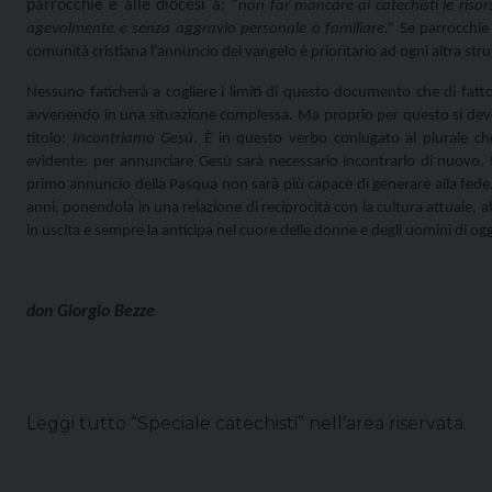
parrocchie e alle diocesi a: “
non far mancare ai catechisti le ris
agevolmente e senza aggravio personale o familiare.”
Se parrocchie
comunità cristiana
l’annuncio del vangelo è prioritario ad ogni altra str
Nessuno faticherà a cogliere i limiti di questo documento che di fatto ri
avvenendo in una situazione complessa. Ma proprio per questo si deve co
titolo:
Incontriamo Gesù
. È in questo verbo coniugato al plurale ch
evidente: per annunciare Gesù sarà necessario incontrarlo di nuovo. 
primo annuncio della Pasqua non sarà più capace di generare alla fede. I
anni, ponendola in una relazione di reciprocità con la cultura attuale, af
in uscita e sempre la anticipa nel cuore delle donne e degli uomini di ogg
don
Giorgio Bezze
Leggi tutto “Speciale catechisti” nell'area riservata.