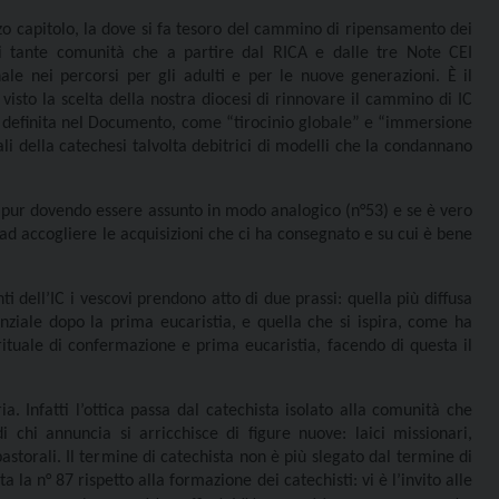
rzo capitolo, la dove si fa tesoro del cammino di ripensamento dei
 di tante comunità che a partire dal RICA e dalle tre Note CEI
nale nei percorsi per gli adulti e per le nuove generazioni. È il
 visto la scelta della nostra diocesi di rinnovare il cammino di IC
ti definita nel Documento, come “tirocinio globale” e “immersione
i della catechesi talvolta debitrici di modelli che la condannano
pur dovendo essere assunto in modo analogico (n°53) e se è vero
ad accogliere le acquisizioni che ci ha consegnato e su cui è bene
i dell’IC i vescovi prendono atto di due prassi: quella più diffusa
ziale dopo la prima eucaristia, e quella che si ispira, come ha
ituale di confermazione e prima eucaristia, facendo di questa il
ia. Infatti l’ottica passa dal catechista isolato alla comunità che
i chi annuncia si arricchisce di figure nuove: laici missionari,
storali. Il termine di catechista non è più slegato dal termine di
 la n° 87 rispetto alla formazione dei catechisti: vi è l’invito alle