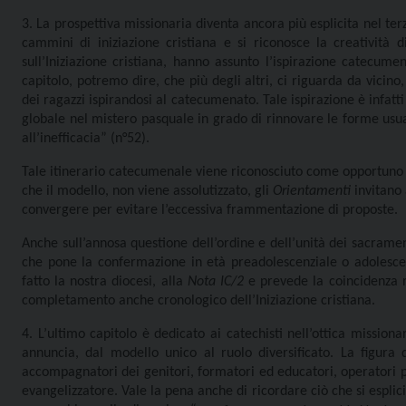
3. La prospettiva missionaria diventa ancora più esplicita nel te
cammini di iniziazione cristiana e si riconosce la creatività
sull’Iniziazione cristiana, hanno assunto l’ispirazione catecume
capitolo, potremo dire, che più degli altri, ci riguarda da vicino,
dei ragazzi ispirandosi al catecumenato. Tale ispirazione è infat
globale nel mistero pasquale in grado di rinnovare le forme usual
all’inefficacia” (n°52).
Tale itinerario catecumenale viene riconosciuto come opportuno 
che il modello, non viene assolutizzato, gli
Orientamenti
invitano 
convergere per evitare l’eccessiva frammentazione di proposte.
Anche sull’annosa questione dell’ordine e dell’unità dei sacrament
che pone la confermazione in età preadolescenziale o adolescen
fatto la nostra diocesi, alla
Nota IC/2
e prevede la coincidenza r
completamento anche cronologico dell’Iniziazione cristiana.
4. L’ultimo capitolo è dedicato ai catechisti nell’ottica missionar
annuncia, dal modello unico al ruolo diversificato. La figura d
accompagnatori dei genitori, formatori ed educatori, operatori pa
evangelizzatore. Vale la pena anche di ricordare ciò che si esplicita