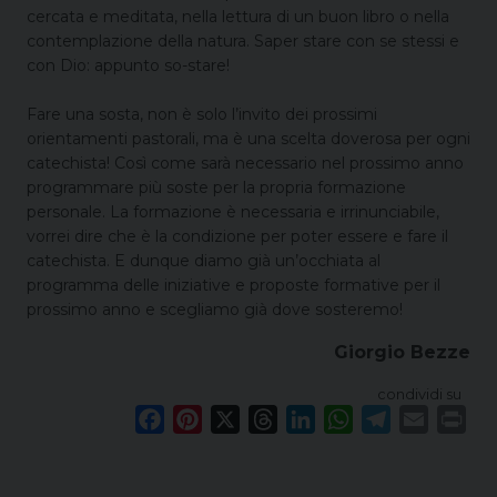
cercata e meditata, nella lettura di un buon libro o nella
contemplazione della natura. Saper stare con se stessi e
con Dio: appunto so-stare!
Fare una sosta, non è solo l’invito dei prossimi
orientamenti pastorali, ma è una scelta doverosa per ogni
catechista! Così come sarà necessario nel prossimo anno
programmare più soste per la propria formazione
personale. La formazione è necessaria e irrinunciabile,
vorrei dire che è la condizione per poter essere e fare il
catechista. E dunque diamo già un’occhiata al
programma delle iniziative e proposte formative per il
prossimo anno e scegliamo già dove sosteremo!
Giorgio Bezze
condividi su
F
P
X
T
L
W
T
E
P
a
i
h
i
h
e
m
r
c
n
r
n
a
l
a
i