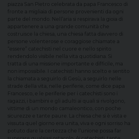
piazza San Pietro celebrata da papa Francesco di
fronte a migliaia di persone provenienti da ogni
parte del mondo. Nell’aria si respirava la gioia di
appartenere a una grande comunità che
costruisce la chiesa, una chiesa fatta davvero di
persone volenterose e coraggiose chiamate a
“essere” catechisti nel cuore e nello spirito
rendendolo visibile nella vita quotidiana. Si
tratta di una missione importante e difficile, ma
non impossibile. I catechisti hanno scelto e sentito
la chiamata a seguirlo di Gesù, a seguirlo nelle
strade della vita, nelle periferie, come dice papa
Francesco, e le periferie per i catechisti sono i
ragazzi, i bambini e gli adulti ai quali si rivolgono,
vittime di un mondo camaleontico, con poche
sicurezze e tante paure. La chiesa che si è vista e
vissuta quel giorno era unita, viva e ogni sorriso ha
potuto dare la certezza che l’unione possa far
superare qualsiasi ostacolo. Ai catechisti, tante