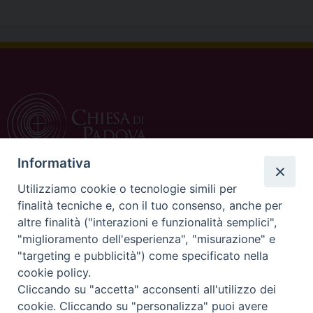
Informativa
Utilizziamo cookie o tecnologie simili per
CONTATTI
finalità tecniche e, con il tuo consenso, anche per
altre finalità ("interazioni e funzionalità semplici",
c/o Curia Vescovile
"miglioramento dell'esperienza", "misurazione" e
via Dietro Duomo 15
"targeting e pubblicità") come specificato nella
35139 Padova
cookie policy.
Tel. 049 8226111
Cliccando su "accetta" acconsenti all'utilizzo dei
Fax 049 8226150
cookie. Cliccando su "personalizza" puoi avere
E-mail: ufficiocatechistico@diocesipadova.it