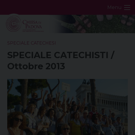
Skip
Menu
to
content
SPECIALE CATECHESI
SPECIALE CATECHISTI /
Ottobre 2013