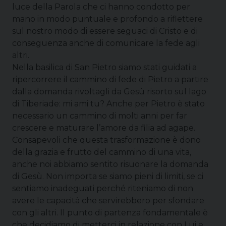
luce della Parola che ci hanno condotto per
mano in modo puntuale e profondo a riflettere
sul nostro modo di essere seguaci di Cristo e di
conseguenza anche di comunicare la fede agli
altri.
Nella basilica di San Pietro siamo stati guidati a
ripercorrere il cammino di fede di Pietro a partire
dalla domanda rivoltagli da Gesù risorto sul lago
di Tiberiade: mi ami tu? Anche per Pietro è stato
necessario un cammino di molti anni per far
crescere e maturare l’amore da filia ad agape.
Consapevoli che questa trasformazione è dono
della grazia e frutto del cammino di una vita,
anche noi abbiamo sentito risuonare la domanda
di Gesù. Non importa se siamo pieni di limiti, se ci
sentiamo inadeguati perché riteniamo di non
avere le capacità che servirebbero per sfondare
con gli altri. Il punto di partenza fondamentale è
che decidiamo di metterci in relazione con Lui e