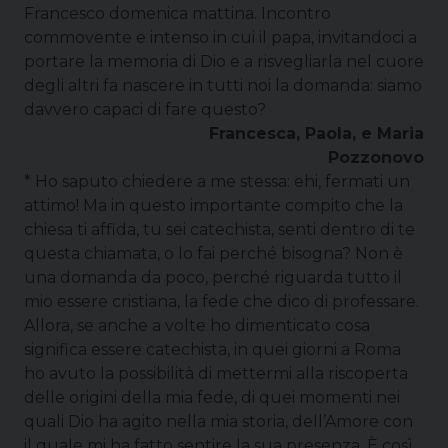
Francesco domenica mattina. Incontro
commovente e intenso in cui il papa, invitandoci a
portare la memoria di Dio e a risvegliarla nel cuore
degli altri fa nascere in tutti noi la domanda: siamo
davvero capaci di fare questo?
Francesca, Paola, e Maria
Pozzonovo
* Ho saputo chiedere a me stessa: ehi, fermati un
attimo! Ma in questo importante compito che la
chiesa ti affida, tu sei catechista, senti dentro di te
questa chiamata, o lo fai perché bisogna? Non è
una domanda da poco, perché riguarda tutto il
mio essere cristiana, la fede che dico di professare.
Allora, se anche a volte ho dimenticato cosa
significa essere catechista, in quei giorni a Roma
ho avuto la possibilità di mettermi alla riscoperta
delle origini della mia fede, di quei momenti nei
quali Dio ha agito nella mia storia, dell’Amore con
il quale mi ha fatto sentire la sua presenza. È così