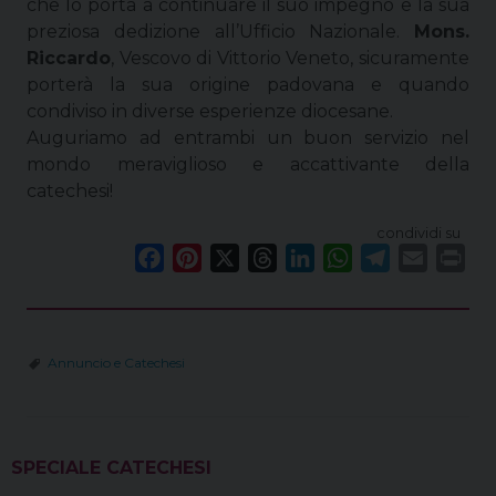
che lo porta a continuare il suo impegno e la sua
preziosa dedizione all’Ufficio Nazionale.
Mons.
Riccardo
,
Vescovo di Vittorio Veneto
, sicuramente
porterà la sua origine padovana e quando
condiviso in diverse esperienze diocesane.
Auguriamo ad entrambi un buon servizio nel
mondo meraviglioso e accattivante della
catechesi!
condividi su
F
P
X
T
L
W
T
E
P
a
i
h
i
h
e
m
r
c
n
r
n
a
l
a
i
e
t
e
k
t
e
i
n
Annuncio e Catechesi
b
e
a
e
s
g
l
t
o
r
d
d
A
r
o
e
s
I
p
a
k
s
n
p
m
SPECIALE CATECHESI
t