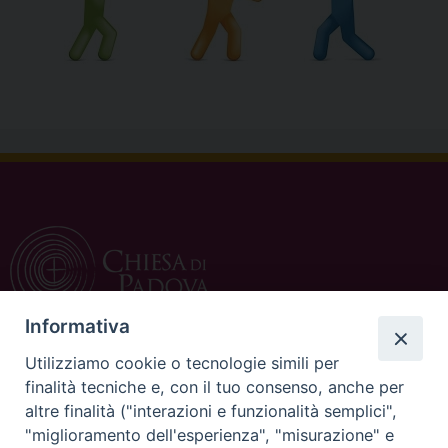
Informativa
Utilizziamo cookie o tecnologie simili per
CONTATTI
finalità tecniche e, con il tuo consenso, anche per
altre finalità ("interazioni e funzionalità semplici",
c/o Curia Vescovile
"miglioramento dell'esperienza", "misurazione" e
via Dietro Duomo 15