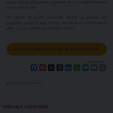
grazie anche al prezioso impegno di chi svolge il servizio
come referente!
Un grazie di cuore rinnovato anche ai parroci e/o
presbiteri presenti agli incontri: anche la loro presenza è
stata un bel contributo al nostro ufficio!
Scarica il testo usato per gli incontri zonali
condividi su
F
P
X
T
L
W
T
E
P
a
i
h
i
h
e
m
r
c
n
r
n
a
l
a
i
Annuncio e Catechesi
e
t
e
k
t
e
i
n
b
e
a
e
s
g
l
t
o
r
d
d
A
r
SPECIALE CATECHESI
o
e
s
I
p
a