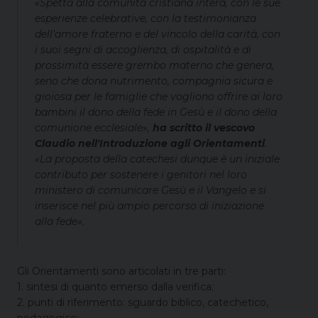
«Spetta alla comunità cristiana intera, con le sue
esperienze celebrative, con la testimonianza
dell’amore fraterno e del vincolo della carità, con
i suoi segni di accoglienza, di ospitalità e di
prossimità essere grembo materno che genera,
seno che dona nutrimento, compagnia sicura e
gioiosa per le famiglie che vogliono offrire ai loro
bambini il dono della fede in Gesù e il dono della
comunione ecclesiale»,
ha scritto il vescovo
Claudio nell'Introduzione agli Orientamenti
.
«La proposta della catechesi dunque è un iniziale
contributo per sostenere i genitori nel loro
ministero di comunicare Gesù e il Vangelo e si
inserisce nel più ampio percorso di iniziazione
alla fede».
Gli Orientamenti sono articolati in tre parti:
1. sintesi di quanto emerso dalla verifica;
2. punti di riferimento: sguardo biblico, catechetico,
pedagogico;