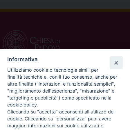
Informativa
Utilizziamo cookie o tecnologie simili per
CONTATTI
finalità tecniche e, con il tuo consenso, anche per
altre finalità ("interazioni e funzionalità semplici",
c/o Curia Vescovile
"miglioramento dell'esperienza", "misurazione" e
via Dietro Duomo 15
"targeting e pubblicità") come specificato nella
35139 Padova
cookie policy.
Tel. 049 8226111
Cliccando su "accetta" acconsenti all'utilizzo dei
Fax 049 8226150
cookie. Cliccando su "personalizza" puoi avere
E-mail: ufficiocatechistico@diocesipadova.it
maggiori informazioni sui cookie utilizzati e