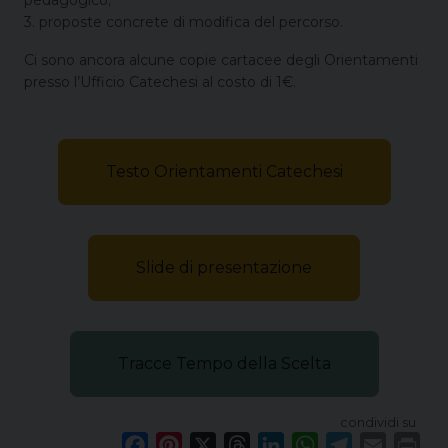
3. proposte concrete di modifica del percorso.
Ci sono ancora alcune copie cartacee degli Orientamenti
presso l’Ufficio Catechesi al costo di 1€.
Testo Orientamenti Catechesi
Slide di presentazione
Tracce Tempo della Scelta
condividi su
F
P
X
T
L
W
T
E
P