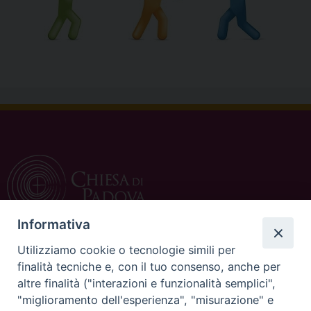
Informativa
Utilizziamo cookie o tecnologie simili per
CONTATTI
finalità tecniche e, con il tuo consenso, anche per
altre finalità ("interazioni e funzionalità semplici",
c/o Curia Vescovile
"miglioramento dell'esperienza", "misurazione" e
via Dietro Duomo 15