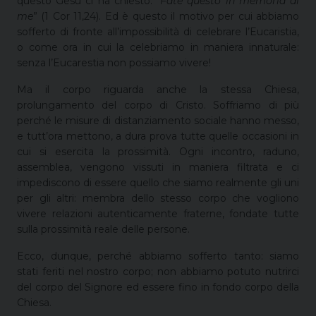
questo Gesù ci ha chiesto: “
Fate questo in memoria di
me
” (1 Cor 11,24). Ed è questo il motivo per cui abbiamo
sofferto di fronte all’impossibilità di celebrare l’Eucaristia,
o come ora in cui la celebriamo in maniera innaturale:
senza l’Eucarestia non possiamo vivere!
Ma il corpo riguarda anche la stessa Chiesa,
prolungamento del corpo di Cristo. Soffriamo di più
perché le misure di distanziamento sociale hanno messo,
e tutt’ora mettono, a dura prova tutte quelle occasioni in
cui si esercita la prossimità. Ogni incontro, raduno,
assemblea, vengono vissuti in maniera filtrata e ci
impediscono di essere quello che siamo realmente gli uni
per gli altri: membra dello stesso corpo che vogliono
vivere relazioni autenticamente fraterne, fondate tutte
sulla prossimità reale delle persone.
Ecco, dunque, perché abbiamo sofferto tanto: siamo
stati feriti nel nostro corpo; non abbiamo potuto nutrirci
del corpo del Signore ed essere fino in fondo corpo della
Chiesa.