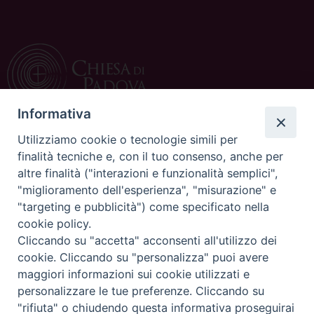
Informativa
Utilizziamo cookie o tecnologie simili per
CONTATTI
finalità tecniche e, con il tuo consenso, anche per
altre finalità ("interazioni e funzionalità semplici",
c/o Curia Vescovile
"miglioramento dell'esperienza", "misurazione" e
via Dietro Duomo 15
"targeting e pubblicità") come specificato nella
35139 Padova
cookie policy.
Tel. 049 8226111
Cliccando su "accetta" acconsenti all'utilizzo dei
Fax 049 8226150
cookie. Cliccando su "personalizza" puoi avere
E-mail: ufficiocatechistico@diocesipadova.it
maggiori informazioni sui cookie utilizzati e
personalizzare le tue preferenze. Cliccando su
"rifiuta" o chiudendo questa informativa proseguirai