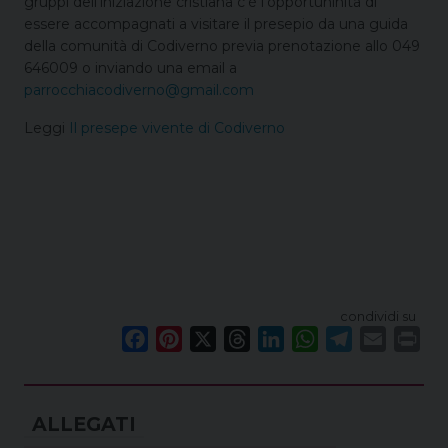
gruppi dell’iniziazione cristiana c’è l’opportuninità di
essere accompagnati a visitare il presepio da una guida
della comunità di Codiverno previa prenotazione allo 049
646009 o inviando una email a
parrocchiacodiverno@gmail.com
Leggi
Il presepe vivente di Codiverno
condividi su
F
P
X
T
L
W
T
E
P
a
i
h
i
h
e
m
r
c
n
r
n
a
l
a
i
e
t
e
k
t
e
i
n
b
e
a
e
s
g
l
t