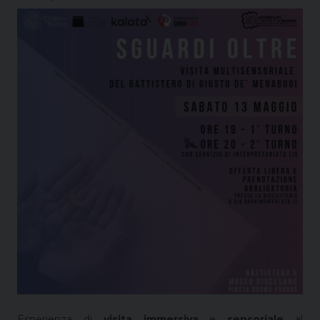
Esperienza di
visita immersiva
e
sensoriale
al