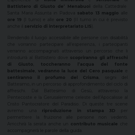
Battistero di Giusto de’ Menabuoi
della Cattedrale
Santa Maria Assunta in Padova
sabato 13 maggio
alle
ore 19
(I turno) e alle
ore 20
(II turno in cui è previsto
anche il
servizio di interpretariato LIS
).
Rendendo il luogo accessibile alle persone con disabilità
che vorranno partecipare all’esperienza, i partecipanti
verranno accompagnati attraverso un percorso che li
introdurrà al Battistero dove
scopriranno gli affreschi
di Giusto
,
toccheranno l’acqua del fonte
battesimale
,
vedranno la luce del Cero pasquale
e
sentiranno il profumo del Crisma
, segni del
Battesimo, in un percorso di approfondimento del ciclo di
affreschi. Dal Battesimo di Gesù, attraverso la
Pentecoste e la Gerusalemme celeste dell’Apocalisse al
Cristo Pantocratore del Paradiso. Di queste tre scene
avremo una
riproduzione in stampa 3D
per
permettere la fruizione alle persone non vedenti.
Arricchirà la serata anche un
contributo musicale
che
accompagnerà le parole della guida.