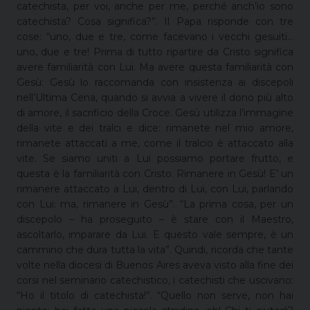
catechista, per voi, anche per me, perché anch’io sono
catechista? Cosa significa?”. Il Papa risponde con tre
cose: “uno, due e tre, come facevano i vecchi gesuiti…
uno, due e tre! Prima di tutto ripartire da Cristo significa
avere familiarità con Lui. Ma avere questa familiarità con
Gesù: Gesù lo raccomanda con insistenza ai discepoli
nell’Ultima Cena, quando si avvia a vivere il dono più alto
di amore, il sacrificio della Croce. Gesù utilizza l’immagine
della vite e dei tralci e dice: rimanete nel mio amore,
rimanete attaccati a me, come il tralcio è attaccato alla
vite. Se siamo uniti a Lui possiamo portare frutto, e
questa è la familiarità con Cristo. Rimanere in Gesù! E’ un
rimanere attaccato a Lui, dentro di Lui, con Lui, parlando
con Lui: ma, rimanere in Gesù”. “La prima cosa, per un
discepolo – ha proseguito – è stare con il Maestro,
ascoltarlo, imparare da Lui. E questo vale sempre, è un
cammino che dura tutta la vita”. Quindi, ricorda che tante
volte nella diocesi di Buenos Aires aveva visto alla fine dei
corsi nel seminario catechistico, i catechisti che uscivano:
“Ho il titolo di catechista!”. “Quello non serve, non hai