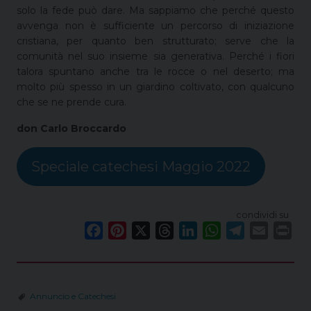
solo la fede può dare. Ma sappiamo che perché questo
avvenga non è sufficiente un percorso di iniziazione
cristiana, per quanto ben strutturato; serve che la
comunità nel suo insieme sia generativa. Perché i fiori
talora spuntano anche tra le rocce o nel deserto; ma
molto più spesso in un giardino coltivato, con qualcuno
che se ne prende cura.
don Carlo Broccardo
Speciale catechesi Maggio 2022
condividi su
F
P
X
T
L
W
T
E
P
a
i
h
i
h
e
m
r
c
n
r
n
a
l
a
i
e
t
e
k
t
e
i
n
Annuncio e Catechesi
b
e
a
e
s
g
l
t