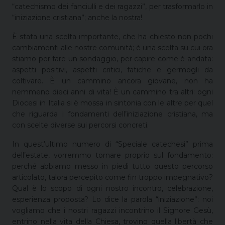
“catechismo dei fanciulli e dei ragazzi”, per trasformarlo in
“iniziazione cristiana”; anche la nostra!
È stata una scelta importante, che ha chiesto non pochi
cambiamenti alle nostre comunità; è una scelta su cui ora
stiamo per fare un sondaggio, per capire come è andata:
aspetti positivi, aspetti critici, fatiche e germogli da
coltivare. È un cammino ancora giovane, non ha
nemmeno dieci anni di vita! È un cammino tra altri: ogni
Diocesi in Italia si è mossa in sintonia con le altre per quel
che riguarda i fondamenti dell’iniziazione cristiana, ma
con scelte diverse sui percorsi concreti.
In quest’ultimo numero di “Speciale catechesi” prima
dell’estate, vorremmo tornare proprio sul fondamento:
perché abbiamo messo in piedi tutto questo percorso
articolato, talora percepito come fin troppo impegnativo?
Qual è lo scopo di ogni nostro incontro, celebrazione,
esperienza proposta? Lo dice la parola “iniziazione”: noi
vogliamo che i nostri ragazzi incontrino il Signore Gesù,
entrino nella vita della Chiesa, trovino quella libertà che