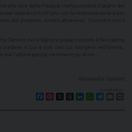
one alla luce della Pasqua, trasfigurandoli; il segno del
dona per essere un tutt’uno con la nostra persona e per
nto del prossimo, ovvero attraverso l’incontro con il
che l’amore per il Signore possa crescere e farci aprire
 credere in Lui e così con Lui risorgere nell’anima…
à mai l’ultima parola, nemmeno su di noi.
Alessandra Cipolotti
condividi su
F
P
X
T
L
W
T
E
P
a
i
h
i
h
e
m
r
c
n
r
n
a
l
a
i
e
t
e
k
t
e
i
n
b
e
a
e
s
g
l
t