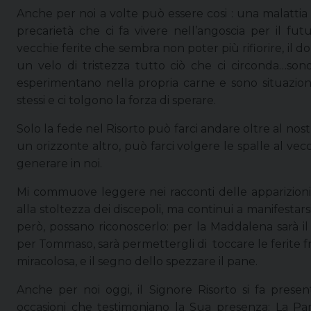
Anche per noi a volte può essere cosi : una malattia l
precarietà che ci fa vivere nell’angoscia per il fut
vecchie ferite che sembra non poter più rifiorire, il 
un velo di tristezza tutto ciò che ci circonda…sono 
esperimentano nella propria carne e sono situazioni 
stessi e ci tolgono la forza di sperare.
Solo la fede nel Risorto può farci andare oltre al nos
un orizzonte altro, può farci volgere le spalle al ve
generare in noi.
Mi commuove leggere nei racconti delle apparizioni 
alla stoltezza dei discepoli, ma continui a manifestars
però, possano riconoscerlo: per la Maddalena sarà i
per Tommaso, sarà permettergli di toccare le ferite frut
miracolosa, e il segno dello spezzare il pane.
Anche per noi oggi, il Signore Risorto si fa pres
occasioni che testimoniano la Sua presenza: La Par