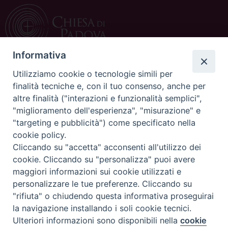
Informativa
Utilizziamo cookie o tecnologie simili per
CONTATTI
finalità tecniche e, con il tuo consenso, anche per
altre finalità ("interazioni e funzionalità semplici",
c/o Curia Vescovile
"miglioramento dell'esperienza", "misurazione" e
via Dietro Duomo 15
"targeting e pubblicità") come specificato nella
35139 Padova
cookie policy.
Tel. 049 8226111
Cliccando su "accetta" acconsenti all'utilizzo dei
Fax 049 8226150
cookie. Cliccando su "personalizza" puoi avere
E-mail: ufficiocatechistico@diocesipadova.it
maggiori informazioni sui cookie utilizzati e
personalizzare le tue preferenze. Cliccando su
"rifiuta" o chiudendo questa informativa proseguirai
Copyright©
ChiesadiPadova2022
Privacy Policy
la navigazione installando i soli cookie tecnici.
Ulteriori informazioni sono disponibili nella
cookie
Preferenze Cookie