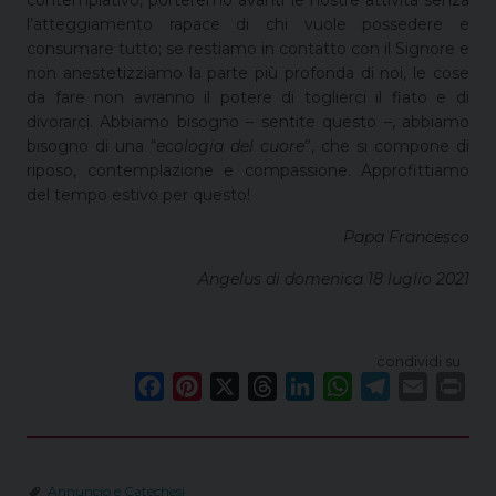
l’atteggiamento rapace di chi vuole possedere e
consumare tutto; se restiamo in contatto con il Signore e
non anestetizziamo la parte più profonda di noi, le cose
da fare non avranno il potere di toglierci il fiato e di
divorarci. Abbiamo bisogno – sentite questo –, abbiamo
bisogno di una “
ecologia del cuore
”, che si compone di
riposo, contemplazione e compassione. Approfittiamo
del tempo estivo per questo!
Papa Francesco
Angelus di domenica 18 luglio 2021
condividi su
F
P
X
T
L
W
T
E
P
a
i
h
i
h
e
m
r
c
n
r
n
a
l
a
i
e
t
e
k
t
e
i
n
Annuncio e Catechesi