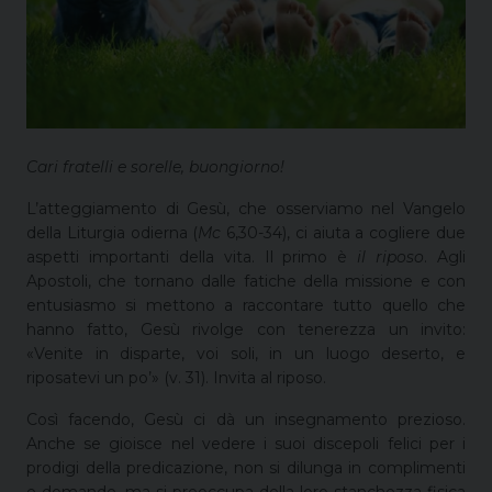
Cari fratelli e sorelle, buongiorno!
L’atteggiamento di Gesù, che osserviamo nel Vangelo
della Liturgia odierna (
Mc
6,30-34), ci aiuta a cogliere due
aspetti importanti della vita. Il primo è
il riposo
. Agli
Apostoli, che tornano dalle fatiche della missione e con
entusiasmo si mettono a raccontare tutto quello che
hanno fatto, Gesù rivolge con tenerezza un invito:
«Venite in disparte, voi soli, in un luogo deserto, e
riposatevi un po’» (v. 31). Invita al riposo.
Così facendo, Gesù ci dà un insegnamento prezioso.
Anche se gioisce nel vedere i suoi discepoli felici per i
prodigi della predicazione, non si dilunga in complimenti
e domande, ma si preoccupa della loro stanchezza fisica