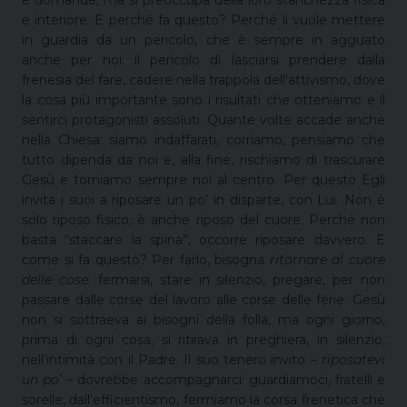
e interiore. E perché fa questo? Perché li vuole mettere
in guardia da un pericolo, che è sempre in agguato
anche per noi: il pericolo di lasciarsi prendere dalla
frenesia del fare, cadere nella trappola dell’attivismo, dove
la cosa più importante sono i risultati che otteniamo e il
sentirci protagonisti assoluti. Quante volte accade anche
nella Chiesa: siamo indaffarati, corriamo, pensiamo che
tutto dipenda da noi e, alla fine, rischiamo di trascurare
Gesù e torniamo sempre noi al centro. Per questo Egli
invita i suoi a riposare un po’ in disparte, con Lui. Non è
solo riposo fisico, è anche riposo del cuore. Perché non
basta “staccare la spina”, occorre riposare davvero. E
come si fa questo? Per farlo, bisogna
ritornare al cuore
delle cose
: fermarsi, stare in silenzio, pregare, per non
passare dalle corse del lavoro alle corse delle ferie. Gesù
non si sottraeva ai bisogni della folla, ma ogni giorno,
prima di ogni cosa, si ritirava in preghiera, in silenzio,
nell’intimità con il Padre. Il suo tenero invito –
riposatevi
un po’
– dovrebbe accompagnarci: guardiamoci, fratelli e
sorelle, dall’efficientismo, fermiamo la corsa frenetica che