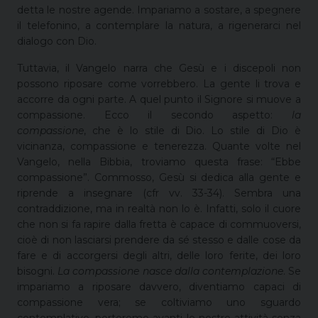
detta le nostre agende. Impariamo a sostare, a spegnere
il telefonino, a contemplare la natura, a rigenerarci nel
dialogo con Dio.
Tuttavia, il Vangelo narra che Gesù e i discepoli non
possono riposare come vorrebbero. La gente li trova e
accorre da ogni parte. A quel punto il Signore si muove a
compassione. Ecco il secondo aspetto:
la
compassione
,
che è lo stile di Dio. Lo stile di Dio è
vicinanza, compassione e tenerezza. Quante volte nel
Vangelo, nella Bibbia, troviamo questa frase: “Ebbe
compassione”. Commosso, Gesù si dedica alla gente e
riprende a insegnare (cfr vv. 33-34). Sembra una
contraddizione, ma in realtà non lo è. Infatti, solo il cuore
che non si fa rapire dalla fretta è capace di commuoversi,
cioè di non lasciarsi prendere da sé stesso e dalle cose da
fare e di accorgersi degli altri, delle loro ferite, dei loro
bisogni.
La compassione nasce dalla contemplazione
. Se
impariamo a riposare davvero, diventiamo capaci di
compassione vera; se coltiviamo uno sguardo
contemplativo, porteremo avanti le nostre attività senza