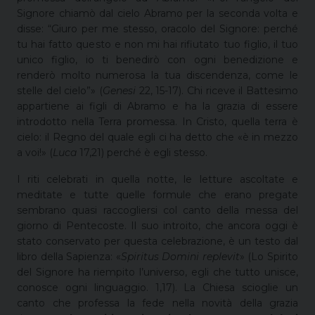
Signore chiamò dal cielo Abramo per la seconda volta e
disse: “Giuro per me stesso, oracolo del Signore: perché
tu hai fatto questo e non mi hai rifiutato tuo figlio, il tuo
unico figlio, io ti benedirò con ogni benedizione e
renderò molto numerosa la tua discendenza, come le
stelle del cielo”» (
Genesi
22, 15-17). Chi riceve il Battesimo
appartiene ai figli di Abramo e ha la grazia di essere
introdotto nella Terra promessa. In Cristo, quella terra è
cielo: il Regno del quale egli ci ha detto che «è in mezzo
a voi!» (
Luca
17,21) perché è egli stesso.
I riti celebrati in quella notte, le letture ascoltate e
meditate e tutte quelle formule che erano pregate
sembrano quasi raccogliersi col canto della messa del
giorno di Pentecoste. Il suo introito, che ancora oggi è
stato conservato per questa celebrazione, è un testo dal
libro della Sapienza: «
Spiritus Domini replevit
» (Lo Spirito
del Signore ha riempito l’universo, egli che tutto unisce,
conosce ogni linguaggio. 1,17). La Chiesa scioglie un
canto che professa la fede nella novità della grazia