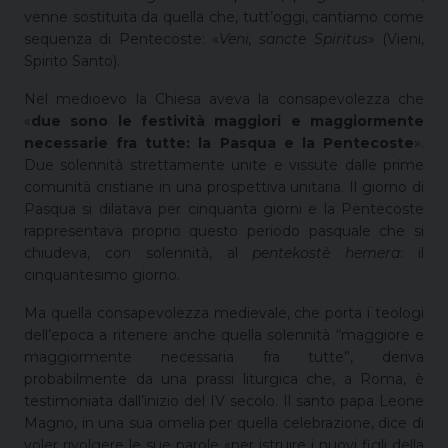
venne sostituita da quella che, tutt’oggi, cantiamo come
sequenza di Pentecoste: «
Veni, sancte Spiritus
» (Vieni,
Spirito Santo).
Nel medioevo la Chiesa aveva la consapevolezza che
«
due sono le festività maggiori e maggiormente
necessarie fra tutte: la Pasqua e la Pentecoste
».
Due solennità strettamente unite e vissute dalle prime
comunità cristiane in una prospettiva unitaria. Il giorno di
Pasqua si dilatava per cinquanta giorni e la Pentecoste
rappresentava proprio questo periodo pasquale che si
chiudeva, con solennità, al
pentekostè hemera
: il
cinquantesimo giorno.
Ma quella consapevolezza medievale, che porta i teologi
dell’epoca a ritenere anche quella solennità “maggiore e
maggiormente necessaria fra tutte”, deriva
probabilmente da una prassi liturgica che, a Roma, è
testimoniata dall’inizio del IV secolo. Il santo papa Leone
Magno, in una sua omelia per quella celebrazione, dice di
voler rivolgere le sue parole «per istruire i nuovi figli della