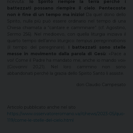
ricevuta:
lo Spirito riempie la terra perché i
battezzati possano riempire il cielo
.
Pentecoste
non è fine di un tempo ma inizio!
Da quel dono dello
Spirito, nulla più può essere ordinario nel tempo di una
Chiesa chiamata a “cantare e camminare” (cf. Agostino,
Sermo
256). Nel medioevo, con quella liturgia iniziava il
quarto tempo dell’anno liturgico:
tempus peregrinationis
(il tempo del peregrinare).
I battezzati sono stelle
messe in movimento dalla parola di Gesù
: «Pace a
voi! Come il Padre ha mandato me, anche io mando voi»
(
Giovanni
20,21). Nel loro cammino non sono
abbandonati perché la grazia dello Spirito Santo li assiste.
don Claudio Campesato
Articolo pubblicato anche nel sito
https://www.osservatoreromano.va/it/news/2023-05/quo-
119/come-le-stelle-del-cielo.html