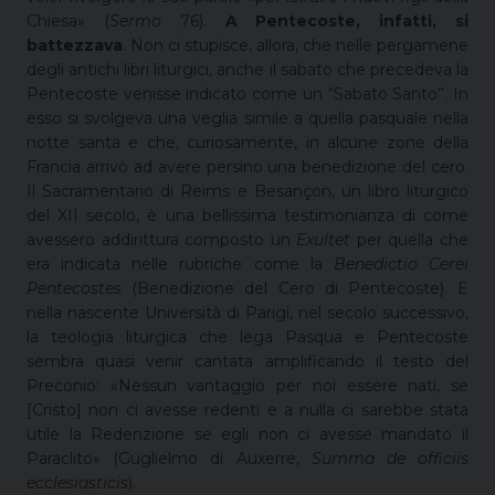
Chiesa» (
Sermo
76).
A Pentecoste, infatti, si
battezzava
. Non ci stupisce, allora, che nelle pergamene
degli antichi libri liturgici, anche il sabato che precedeva la
Pentecoste venisse indicato come un “Sabato Santo”. In
esso si svolgeva una veglia simile a quella pasquale nella
notte santa e che, curiosamente, in alcune zone della
Francia arrivò ad avere persino una benedizione del cero.
Il Sacramentario di Reims e Besançon, un libro liturgico
del XII secolo, è una bellissima testimonianza di come
avessero addirittura composto un
Exultet
per quella che
era indicata nelle rubriche come la
Benedictio Cerei
Pentecostes
(Benedizione del Cero di Pentecoste). E
nella nascente Università di Parigi, nel secolo successivo,
la teologia liturgica che lega Pasqua e Pentecoste
sembra quasi venir cantata amplificando il testo del
Preconio: «Nessun vantaggio per noi essere nati, se
[Cristo] non ci avesse redenti e a nulla ci sarebbe stata
utile la Redenzione se egli non ci avesse mandato il
Paraclito» (Guglielmo di Auxerre,
Summa de officiis
ecclesiasticis
).