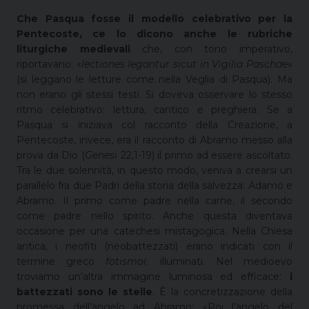
Che Pasqua fosse il modello celebrativo per la
Pentecoste, ce lo dicono anche le rubriche
liturgiche medievali
che, con tono imperativo,
riportavano: «
lectiones legantur sicut in Vigilia Paschae
»
(si leggano le letture come nella Veglia di Pasqua). Ma
non erano gli stessi testi. Si doveva osservare lo stesso
ritmo celebrativo: lettura, cantico e preghiera. Se a
Pasqua si iniziava col racconto della Creazione, a
Pentecoste, invece, era il racconto di Abramo messo alla
prova da Dio (
Genesi
22,1-19) il primo ad essere ascoltato.
Tra le due solennità, in questo modo, veniva a crearsi un
parallelo fra due Padri della storia della salvezza: Adamo e
Abramo. Il primo come padre nella carne, il secondo
come padre nello spirito. Anche questa diventava
occasione per una catechesi mistagogica. Nella Chiesa
antica, i neofiti (neobattezzati) erano indicati con il
termine greco
fotismoi
: illuminati. Nel medioevo
troviamo un’altra immagine luminosa ed efficace:
i
battezzati sono le stelle
. È la concretizzazione della
promessa dell’angelo ad Abramo: «Poi l’angelo del