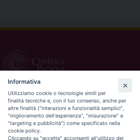
Informativa
Utilizziamo cookie o tecnologie simili per
CONTATTI
finalità tecniche e, con il tuo consenso, anche per
altre finalità ("interazioni e funzionalità semplici",
c/o Curia Vescovile
"miglioramento dell'esperienza", "misurazione" e
via Dietro Duomo 15
"targeting e pubblicità") come specificato nella
35139 Padova
cookie policy.
Tel. 049 8226111
Cliccando su "accetta" acconsenti all'utilizzo dei
Fax 049 8226150