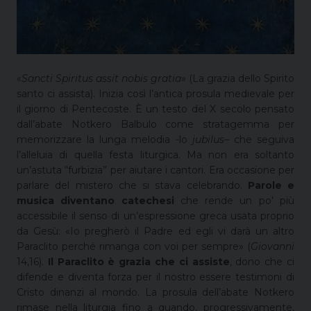
«
Sancti Spiritus assit nobis gratia
» (La grazia dello Spirito
santo ci assista). Inizia così l’antica prosula medievale per
il giorno di Pentecoste. È un testo del X secolo pensato
dall’abate Notkero Balbulo come stratagemma per
memorizzare la lunga melodia -lo
jubilus
– che seguiva
l’alleluia di quella festa liturgica. Ma non era soltanto
un’astuta “furbizia” per aiutare i cantori. Era occasione per
parlare del mistero che si stava celebrando.
Parole e
musica diventano catechesi
che rende un po’ più
accessibile il senso di un’espressione greca usata proprio
da Gesù: «Io pregherò il Padre ed egli vi darà un altro
Paraclito perché rimanga con voi per sempre» (
Giovanni
14,16).
Il Paraclito è grazia che ci assiste
, dono che ci
difende e diventa forza per il nostro essere testimoni di
Cristo dinanzi al mondo. La prosula dell’abate Notkero
rimase nella liturgia fino a quando, progressivamente,